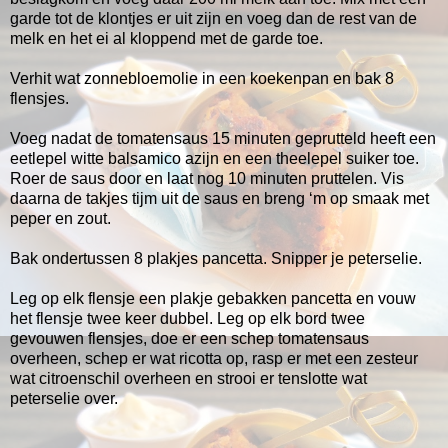
garde tot de klontjes er uit zijn en voeg dan de rest van de
melk en het ei al kloppend met de garde toe.
Verhit wat zonnebloemolie in een koekenpan en bak 8
flensjes.
Voeg nadat de tomatensaus 15 minuten geprutteld heeft een
eetlepel witte balsamico azijn en een theelepel suiker toe.
Roer de saus door en laat nog 10 minuten pruttelen. Vis
daarna de takjes tijm uit de saus en breng ‘m op smaak met
peper en zout.
Bak ondertussen 8 plakjes pancetta. Snipper je peterselie.
Leg op elk flensje een plakje gebakken pancetta en vouw
het flensje twee keer dubbel. Leg op elk bord twee
gevouwen flensjes, doe er een schep tomatensaus
overheen, schep er wat ricotta op, rasp er met een zesteur
wat citroenschil overheen en strooi er tenslotte wat
peterselie over.