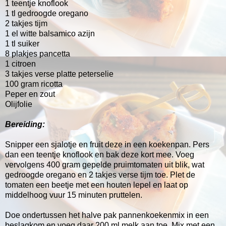
1 teentje knoflook
1 tl gedroogde oregano
2 takjes tijm
1 el witte balsamico azijn
1 tl suiker
8 plakjes pancetta
1 citroen
3 takjes verse platte peterselie
100 gram ricotta
Peper en zout
Olijfolie
Bereiding:
Snipper een sjalotje en fruit deze in een koekenpan. Pers
dan een teentje knoflook en bak deze kort mee. Voeg
vervolgens 400 gram gepelde pruimtomaten uit blik, wat
gedroogde oregano en 2 takjes verse tijm toe. Plet de
tomaten een beetje met een houten lepel en laat op
middelhoog vuur 15 minuten pruttelen.
Doe ondertussen het halve pak pannenkoekenmix in een
beslagkom en voeg daar 200 ml melk aan toe. Mix met een