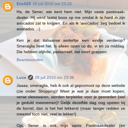
Eric020
28 juli 2010 om 23:20
Ha, de Sener, wie kent hem niet. Mijn vaste pastinaak-
dealer. Hij werd laatst boos op me omdat ik te hard in zijn
avocados zat te knijpen. En als ik 'avocados' zeg bedoel ik
avocados. :-)
Ken je dat italiaanse winkeltje een eindje verderop?
Smeraglia heet het. Is alleen open op do, vr en za middag.
Die hebben olijfolie, pastameel, dat soort grappen.
Beantwoorden
Luce
28 juli 2010 om 23:36
Jaaaa, smeraglia, heb ik ook al gepromoot op deze website
(zie onder Shopping)! Weet je wat je daar moet kopen;
verse vleeswaren, worden terplekke voor je gesneden (wel
je geduld meenemen)! Gelijk dezelfde dag nog opeten bij
de borrel, dan is het het lekkerst (maar langer redden ze
meestal toch niet, veel te lekker!)
Oja, Sener is ook mijn vaste Pastinaakdealer (en