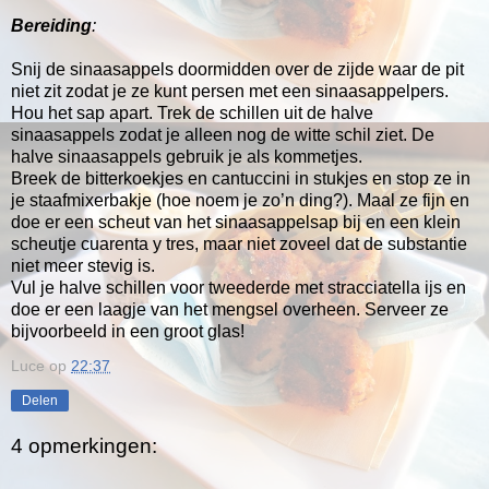
Bereiding
:
Snij de sinaasappels doormidden over de zijde waar de pit
niet zit zodat je ze kunt persen met een sinaasappelpers.
Hou het sap apart. Trek de schillen uit de halve
sinaasappels zodat je alleen nog de witte schil ziet. De
halve sinaasappels gebruik je als kommetjes.
Breek de bitterkoekjes en cantuccini in stukjes en stop ze in
je staafmixerbakje (hoe noem je zo’n ding?). Maal ze fijn en
doe er een scheut van het sinaasappelsap bij en een klein
scheutje cuarenta y tres, maar niet zoveel dat de substantie
niet meer stevig is.
Vul je halve schillen voor tweederde met stracciatella ijs en
doe er een laagje van het mengsel overheen. Serveer ze
bijvoorbeeld in een groot glas!
Luce
op
22:37
Delen
4 opmerkingen: