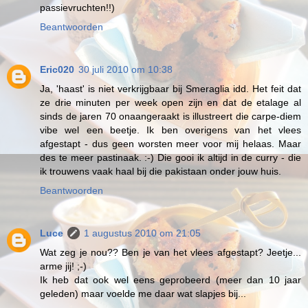
passievruchten!!)
Beantwoorden
Eric020
30 juli 2010 om 10:38
Ja, 'haast' is niet verkrijgbaar bij Smeraglia idd. Het feit dat
ze drie minuten per week open zijn en dat de etalage al
sinds de jaren 70 onaangeraakt is illustreert die carpe-diem
vibe wel een beetje. Ik ben overigens van het vlees
afgestapt - dus geen worsten meer voor mij helaas. Maar
des te meer pastinaak. :-) Die gooi ik altijd in de curry - die
ik trouwens vaak haal bij die pakistaan onder jouw huis.
Beantwoorden
Luce
1 augustus 2010 om 21:05
Wat zeg je nou?? Ben je van het vlees afgestapt? Jeetje...
arme jij! ;-)
Ik heb dat ook wel eens geprobeerd (meer dan 10 jaar
geleden) maar voelde me daar wat slapjes bij...