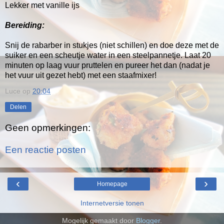
Lekker met vanille ijs
Bereiding:
Snij de rabarber in stukjes (niet schillen) en doe deze met de
suiker en een scheutje water in een steelpannetje. Laat 20
minuten op laag vuur pruttelen en pureer het dan (nadat je
het vuur uit gezet hebt) met een staafmixer!
Luce
op
20:04
Delen
Geen opmerkingen:
Een reactie posten
‹
›
Homepage
Internetversie tonen
Mogelijk gemaakt door
Blogger
.