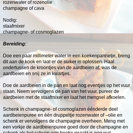
rozenwater of rozenolie
champagne of cava
Nodig:
staafmixer
champagne- of cosmoglazen
Bereiding:
Doe een paar millimeter water in een koekenpannetje, breng
dit aan de kook en laat er de suiker in oplossen. Haal
ondertussen de kroontjes van de aardbeien af, was de
aardbeien en snij ze in kwartjes.
Doe de aardbeien in de pan en laat nog eventjes op het vuur
staan. Neem vervolgens de pan van het vuur, pureer de
aardbeien met de staafmixer en laat het mengsel afkoelen.
Schenk in champagne- of cosmoglazen éénderde deel
aardbeienpuree en één druppeltje rozenwater of –olie en
schenk er vervolgens de champagne overheen. Meng met
een vorkje de aardbeienpuree goed door de champagne en
schenk als het schuim een beetje gezakt is nog wat