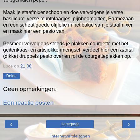
Maak je staafmixer schoon en doe vervolgens je verse
basilicum, verse muntblaadjes, pijnboompitten, Parmezaan
en een scheut goede olijfolie in het bakje van je staafmixer
en maak hier een pesto van.
Besmeer vervolgens steeds je plakken courgette met het
geitenkaas- en artisjokkenmengsel, verdeel hier een aantal
(dikke) druppels pesto over en rol de courgetteplakken op.
Luce
op
21:06
Delen
Geen opmerkingen:
Een reactie posten
‹
›
Homepage
Internetversie tonen